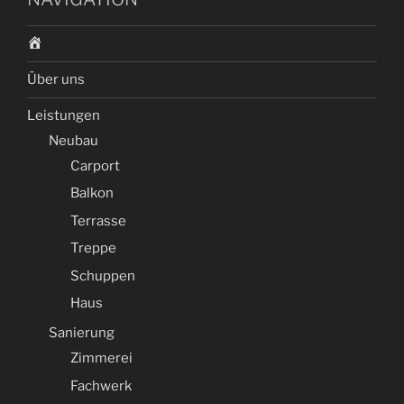
S
t
Über uns
a
r
Leistungen
t
Neubau
Carport
Balkon
Terrasse
Treppe
Schuppen
Haus
Sanierung
Zimmerei
Fachwerk