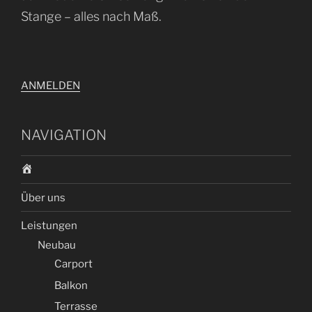
Stange – alles nach Maß.
ANMELDEN
NAVIGATION
S
t
Über uns
a
r
Leistungen
t
Neubau
Carport
Balkon
Terrasse