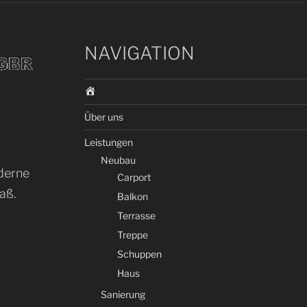
NAVIGATION
S
t
Über uns
a
r
Leistungen
t
Neubau
oderne
Carport
aß.
Balkon
Terrasse
Treppe
Schuppen
Haus
Sanierung