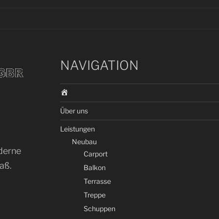
NAVIGATION
S
t
Über uns
a
r
Leistungen
t
Neubau
oderne
Carport
aß.
Balkon
Terrasse
Treppe
Schuppen