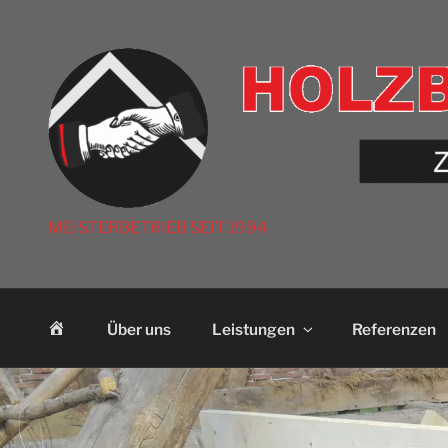
Zum
Inhalt
springen
MEISTERBETRIEB SEIT 1994
S
Über uns
Leistungen
Referenzen
t
a
r
t