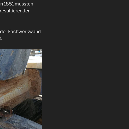
n 1851 mussten
resultierender
hm der Fachwerkwand
.