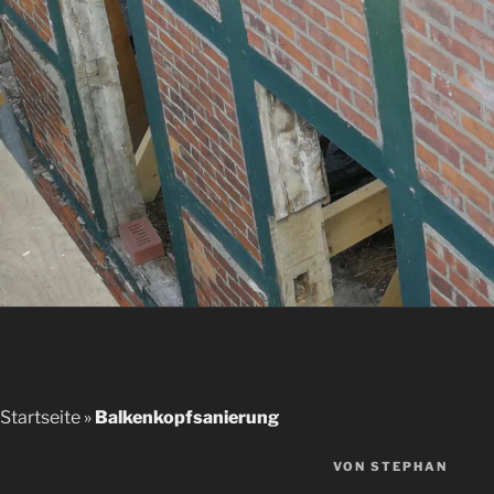
Startseite
»
Balkenkopfsanierung
VERÖFFENTLICHT
VON
STEPHAN
AM